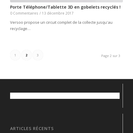
Porte Téléphone/Tablette 3D en gobelets recyclés !
0 Commentaires
/
13 décembre 2017
Versoo propose un circuit complet de la collecte jusqu'au
recyclage…
1
2
3
Page 2 sur 3
ARTICLES RÉCENTS