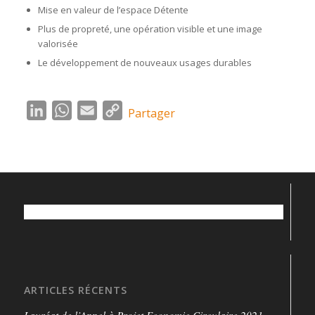
Mise en valeur de l’espace Détente
Plus de propreté, une opération visible et une image
valorisée
Le développement de nouveaux usages durables
LinkedIn
WhatsApp
Email
Copy
Partager
Link
ARTICLES RÉCENTS
Lauréat de l’Appel à Projet Economie Circulaire 2021