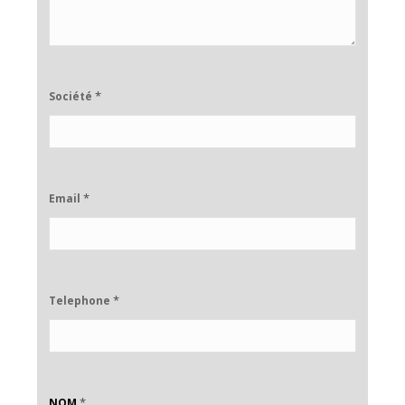
*
Société
*
Email
*
Telephone
*
NOM