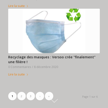
Lire la suite
Recyclage des masques : Versoo crée "finalement"
une filière !
0 Commentaires
/
8 décembre 2020
Lire la suite
1
2
3
›
»
Page 1 sur 6