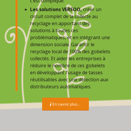
c’est compliqué.
Les solutions
VERSOO,
créer un
circuit complet de la collecte au
recyclage en apportant des
solutions à toutes ces
problématiques, et en intégrant une
dimension sociale. Garantir le
recyclage local de 100% des gobelets
collectés. Et aider les entreprises à
réduire le nombre de ces gobelets
en développant l’usage de tasses
réutilisables avec une détection aux
distributeurs automatiques.
En savoir plus...