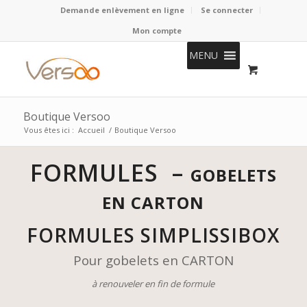
Demande enlèvement en ligne
Se connecter
Mon compte
MENU
Boutique Versoo
Vous êtes ici :
Accueil
/
Boutique Versoo
FORMULES
–
GOBELETS
EN CARTON
FORMULES SIMPLISSIBOX
Pour gobelets en CARTON
à renouveler en fin de formule