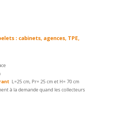
lets : cabinets, agences, TPE,
ace
n
rant
L=25 cm, Pr= 25 cm et H= 70 cm
ent à la demande quand les collecteurs