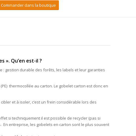
Commander dans la boutique
 ». Qu’en est-il ?
 : gestion durable des forêts, les labels et leur garanties
(PE) thermocollée au carton. Le gobelet carton est donc en
ibler et à isoler, c’est un frein considérable lors des
effet si techniquement il est possible de recycler (pas si
. En entreprise, les gobelets en carton sont le plus souvent