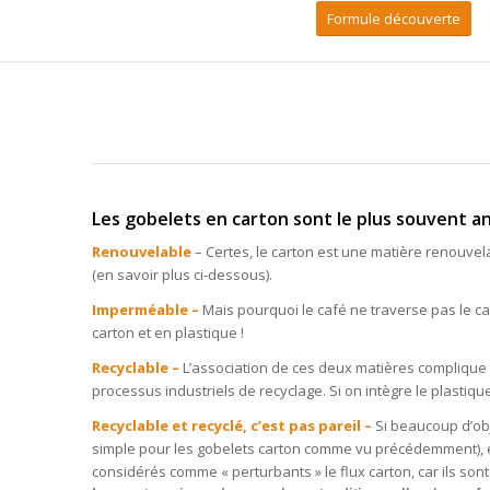
Formule découverte
Les gobelets en carton sont le plus souvent an
Renouvelable
– Certes, le carton est une matière renouvelab
(en savoir plus ci-dessous).
Imperméable –
Mais pourquoi le café ne traverse pas le ca
carton et en plastique !
Recyclable –
L’association de ces deux matières complique net
processus industriels de recyclage. Si on intègre le plastiq
Recyclable et recyclé, c’est pas pareil –
Si beaucoup d’obje
simple pour les gobelets carton comme vu précédemment), enco
considérés comme « perturbants » le flux carton, car ils sont 