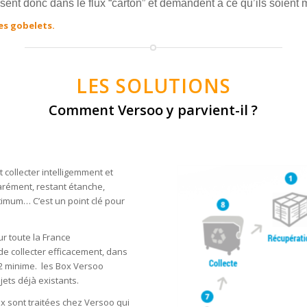
usent donc dans le flux “carton” et demandent à ce qu’ils soient 
es gobelets.
LES SOLUTIONS
Comment Versoo y parvient-il ?
 collecter intelligemment et
arément, restant étanche,
ptimum… C’est un point clé pour
r toute la France
de collecter efficacement, dans
O2 minime. les Box Versoo
ets déjà existants.
ox sont traitées chez Versoo qui