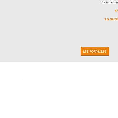
Vous comm
4
La duré
LES FORMULES