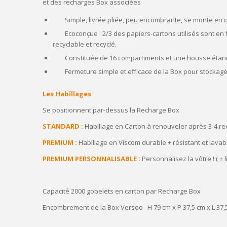
et des recharges Box associées
Simple, livrée pliée, peu encombrante, se monte en 
Ecoconçue : 2/3 des papiers-cartons utilisés sont en
recyclable et recyclé.
Constituée de 16 compartiments et une housse étan
Fermeture simple et efficace de la Box pour stockag
Les Habillages
Se positionnent par-dessus la Recharge Box
STANDARD :
Habillage en Carton à renouveler après 3-4 rec
PREMIUM :
Habillage en Viscom durable + résistant et lavable
PREMIUM PERSONNALISABLE :
Personnalisez la vôtre ! ( +
Capacité 2000 gobelets en carton par Recharge Box
Encombrement de la Box Versoo H 79 cm x P 37,5 cm x L 37,