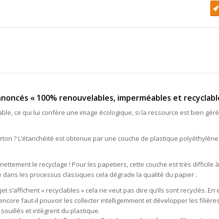
noncés « 100% renouvelables, imperméables et recyclables
le, ce qui lui confère une image écologique, si la ressource est bien gérée
rton ? L’étanchéité est obtenue par une couche de plastique polyéthylène 
tement le recyclage ! Pour les papetiers, cette couche est très difficile à c
ue dans les processus classiques cela dégrade la qualité du papier .
t s’affichent « recyclables » cela ne veut pas dire qu’ils sont recyclés. En 
re faut-il pouvoir les collecter intelligemment et développer les filières
souillés et intègrent du plastique.