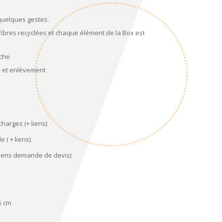
quelques gestes.
 fibres recyclées et chaque élément de la Box est
che
e et enlèvement
harges (+ liens)
 ( + liens)
 liens demande de devis)
5 cm