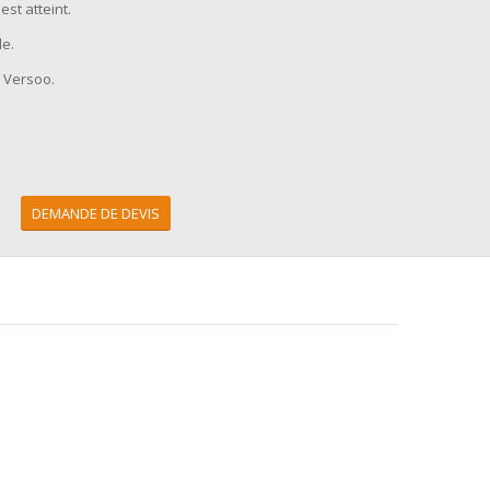
est atteint.
le.
 Versoo.
DEMANDE DE DEVIS