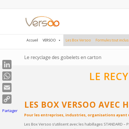
Accueil
VERSOO
Les Box Versoo
Formules tout inclus
Le recyclage des gobelets en carton
LE REC
LinkedIn
WhatsApp
Email
LES BOX VERSOO AVEC 
Copy
Partager
Pour les entreprises, industries, organisations ayan
Link
Les Box Versoo s’utilisent avec les habillages
STANDARD – P