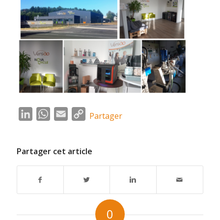
LinkedIn
WhatsApp
Email
Copy
Partager
Link
Partager cet article
0