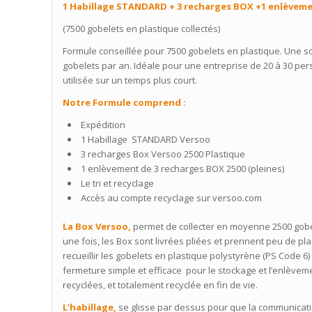
1 Habillage STANDARD + 3 recharges BOX +1 enlèvem
(7500 gobelets en plastique collectés)
Formule conseillée pour 7500 gobelets en plastique. Une 
gobelets par an. Idéale pour une entreprise de 20 à 30 per
utilisée sur un temps plus court.
Notre Formule comprend :
Expédition
1 Habillage STANDARD Versoo
3 recharges Box Versoo 2500 Plastique
1 enlèvement de 3 recharges BOX 2500 (pleines)
Le tri et recyclage
Accès au compte recyclage sur versoo.com
La Box Versoo,
permet de collecter en moyenne 2500 gobe
une fois, les Box sont livrées pliées et prennent peu de pl
recueillir les gobelets en plastique polystyrène (PS Code 6)
fermeture simple et efficace pour le stockage et l’enlèvem
recyclées, et totalement recyclée en fin de vie.
L’habillage,
se glisse par dessus pour que la communication s