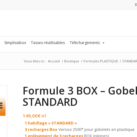
Simplissibox
Tasses réutilisables
Téléchargements
Vous êtes ici :
Accueil
/
Boutique
/
Formules PLASTIQUE
/
STANDAR
Formule 3 BOX – Gobel
STANDARD
149,00
€
HT
1 habillage « STANDARD »
3 recharges Box
Versoo 2500* pour gobelets en plastique
1 enlèvement de 3 recharges
BOX (pleines)