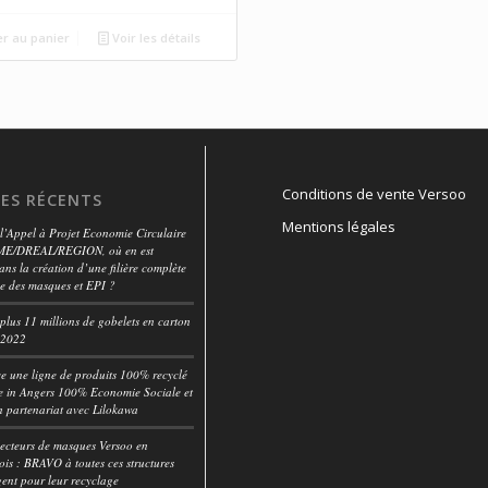
er au panier
Voir les détails
Conditions de vente Versoo
LES RÉCENTS
Mentions légales
l’Appel à Projet Economie Circulaire
E/DREAL/REGION, où en est
s la création d’une filière complète
ge des masques et EPI ?
lus 11 millions de gobelets en carton
n 2022
ce une ligne de produits 100% recyclé
in Angers 100% Economie Sociale et
n partenariat avec Lilokawa
lecteurs de masques Versoo en
is : BRAVO à toutes ces structures
ent pour leur recyclage