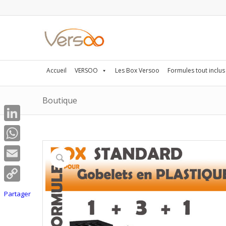
Accueil
VERSOO
Les Box Versoo
Formules tout inclus
Boutique
LinkedIn
WhatsApp
Email
Copy
Partager
Link