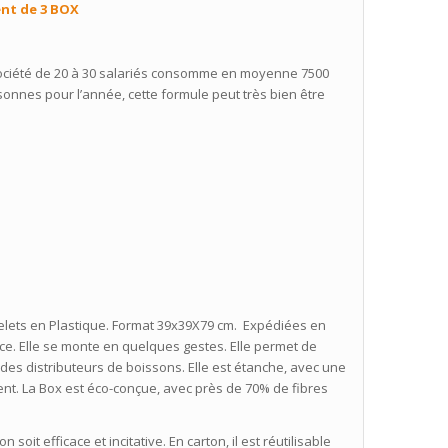
ent de 3 BOX
société de 20 à 30 salariés consomme en moyenne 7500
sonnes pour l’année, cette formule peut très bien être
lets en Plastique. Format 39x39X79 cm. Expédiées en
ace. Elle se monte en quelques gestes. Elle permet de
 des distributeurs de boissons. Elle est étanche, avec une
ent. La Box est éco-conçue, avec près de 70% de fibres
oit efficace et incitative. En carton, il est réutilisable