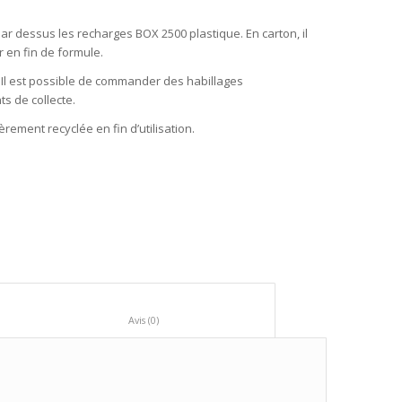
r dessus les recharges BOX 2500 plastique. En carton, il
r en fin de formule.
. Il est possible de commander des habillages
s de collecte.
èrement recyclée en fin d’utilisation.
						Avis (0)					