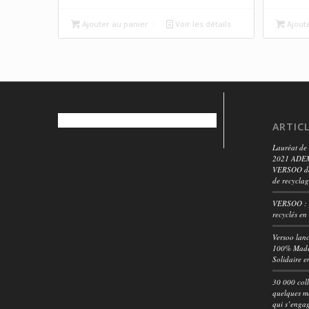
Ajouter au panier
Voir les détails
Ajout
ARTIC
Lauréat de 
2021 ADEM
VERSOO dan
de recycla
VERSOO : p
recyclés e
Versoo lan
100% Made 
Solidaire e
30 000 col
quelques mo
qui s’engag