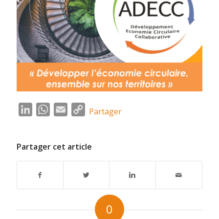
LinkedIn
WhatsApp
Email
Copy
Partager
Link
Partager cet article
0