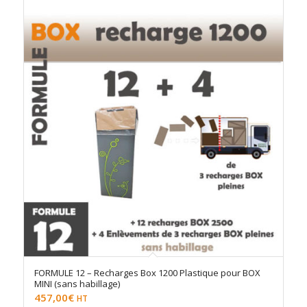
en
ordre
ascendant
FORMULE 12 – Recharges Box 1200 Plastique pour BOX
MINI (sans habillage)
457,00
€
HT