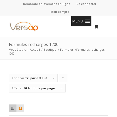
Demande enlèvement en ligne
Se connecter
Mon compte
MENU
Formules recharges 1200
Vous êtes ici :
Accueil
/
Boutique
/
Formules
/
Formules recharges
1200
Trier par
Tri par défaut
Cliquer
pour
Afficher
40 Produits par page
trier
les
produits